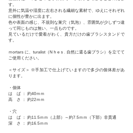
す。
意外に気温や湿度に左右される繊細な素材で、ゆえにそれぞれ
に個性が豊かに出ます。
色や表面の感じ、不規則な巣穴（気泡）、雰囲気が少しずつ違
って同じものは無い、一点ものです。
見ているだけで愛着がわく、貴方だけの歯ブラシスタンドで
す。
ｍortars に、turalist（N h e s . 自然に還る歯ブラシ）を立てて
ご使用ください。
＜サイズ＞ ※手加工で仕上げていますので多少の個体差があ
ります。
・個体
は ば ： 約40ｍｍ
高 さ ： 約22ｍｍ
・穴
は ば ： 約11.5ｍｍ（上部）～約7.5ｍｍ（下部）非貫通
深 さ ： 約16.5ｍｍ